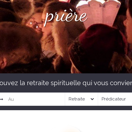
d’enseignement
l’esprit
l’esprit
prière
ouvez la retraite spirituelle qui vous convien