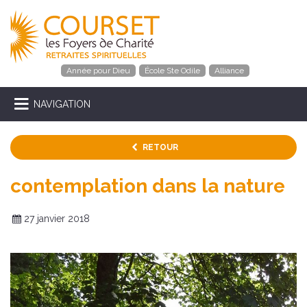
Année pour Dieu
École Ste Odile
Alliance
NAVIGATION
RETOUR
contemplation dans la nature
27 janvier 2018