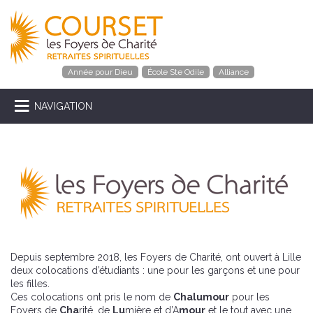
Année pour Dieu
École Ste Odile
Alliance
NAVIGATION
Depuis septembre 2018, les Foyers de Charité, ont ouvert à Lille
deux colocations d’étudiants : une pour les garçons et une pour
les filles.
Ces colocations ont pris le nom de
Chalumour
pour les
Foyers de
Cha
rité, de
Lu
mière et d’A
mour
et le tout avec une