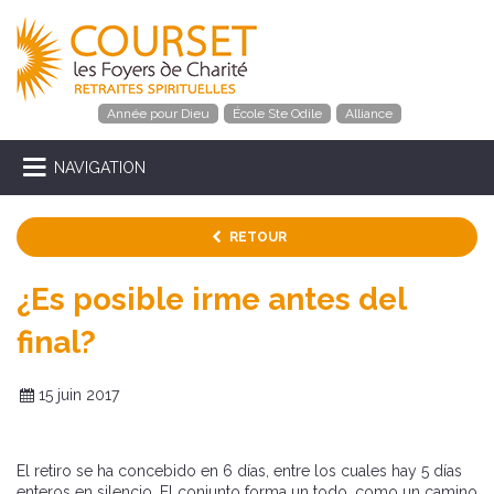
Année pour Dieu
École Ste Odile
Alliance
NAVIGATION
RETOUR
¿Es posible irme antes del
final?
15 juin 2017
El retiro se ha concebido en 6 días, entre los cuales hay 5 días
enteros en silencio. El conjunto forma un todo, como un camino