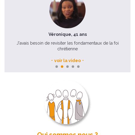
Véronique, 41 ans
J'avais besoin de revisiter les fondamentaux de la foi
Ch
chrétienne
voir la video
Qui sommes nous ?