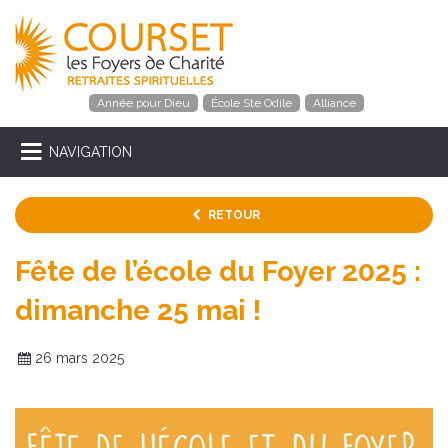
Année pour Dieu
École Ste Odile
Alliance
NAVIGATION
RETOUR
Fête de l’école du Foyer 2025 :
dimanche 25 mai !
26 mars 2025