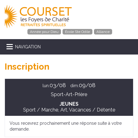
Année pour Dieu
École Ste Odile
Alliance
NAVIGATION
Inscription
03/08
09/08
lun.
dim.
Sport-Art-Prière
JEUNES
Sport / Marche, Art, Vacances / Détente
Vous recevrez prochainement une réponse suite à votre
demande.