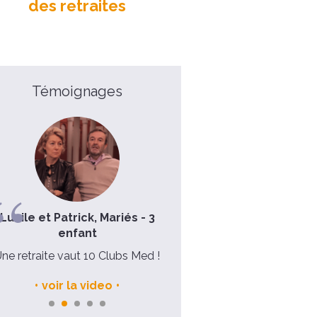
des retraites
Témoignages
Lucile et Patrick, Mariés - 3
Mélanie, 33 ans
enfant
C'est essentiel de prendre 6 
ne retraite vaut 10 Clubs Med !
pour soi
voir la video
voir la video