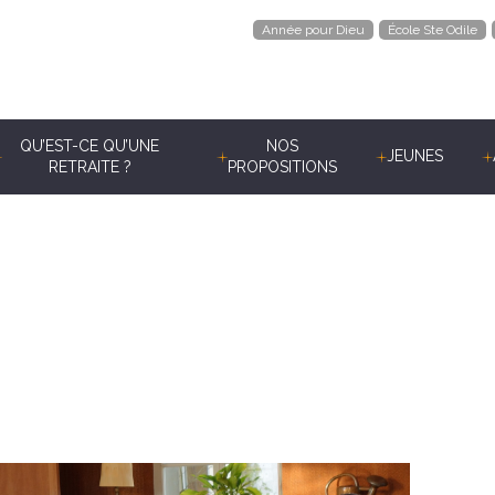
Année pour Dieu
École Ste Odile
QU’EST-CE QU’UNE
NOS
JEUNES
RETRAITE ?
PROPOSITIONS