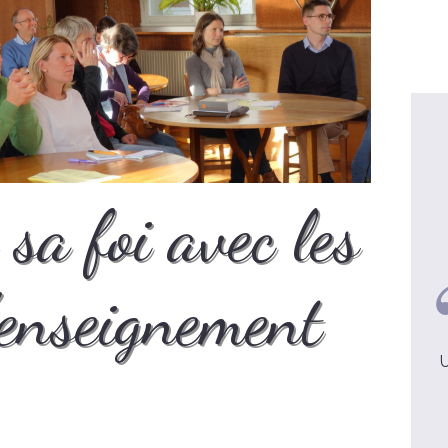
sa foi avec les
’enseignement
élanie, 31 ans
Véronique, 41 ans
nnectée, le silence m'a
J'avais besoin de revisiter les
ait un bien fou !
fondamentaux de la foi chrétienne
U
voir la video
voir la video