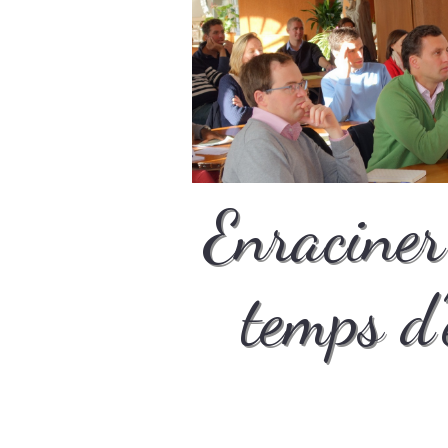
Enraciner 
temps d
M
Hyper co
f