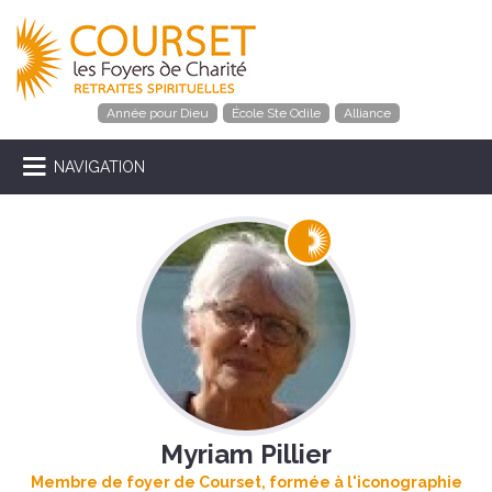
Année pour Dieu
École Ste Odile
Alliance
NAVIGATION
Myriam Pillier
Membre de foyer de Courset, formée à l'iconographie