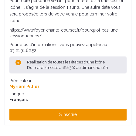
Pour toute personne venant pour la 1ère fois à une session
icône, il s'agira de la session 1 sur 2. Une autre date vous
sera proposée lors de votre venue pour terminer votre
icône.
https://www.foyer-charite-courset.fr/pourquoi-pas-une-
session-icones/
Pour plus d'informations, vous pouvez appeler au
03.21.91.62.52
Réalisation de toutes les étapes d'une icône.
Du mardi (messe à 18h30) au dimanche 10h
Prédicateur
Myriam Pillier
Langue
Français
S'inscrire