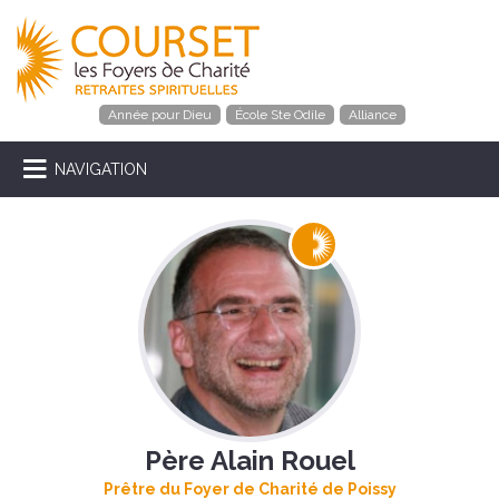
Année pour Dieu
École Ste Odile
Alliance
NAVIGATION
Père Alain Rouel
Prêtre du Foyer de Charité de Poissy